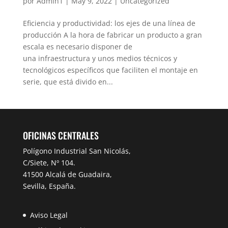
por
Admin1
|
May 9, 2022
|
Uncategorized
Eficiencia y productividad: los ejes de una línea de
producción A la hora de fabricar un producto a gran
escala es necesario disponer de
una infraestructura y unos medios técnicos y
tecnológicos específicos que faciliten el montaje en
serie, que está divido en...
OFICINAS CENTRALES
Polígono Industrial San Nicolás,
C/Siete, Nº 104.
41500 Alcalá de Guadaira,
Sevilla, España.
Aviso Legal